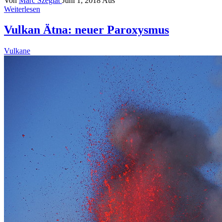
Von
Marc Szeglat
Juni 1, 2018
Aus
Weiterlesen
Vulkan Ätna: neuer Paroxysmus
Vulkane