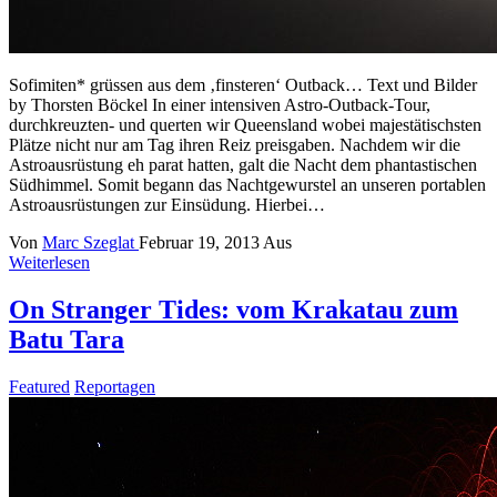
Sofimiten* grüssen aus dem ‚finsteren‘ Outback… Text und Bilder
by Thorsten Böckel In einer intensiven Astro-Outback-Tour,
durchkreuzten- und querten wir Queensland wobei majestätischsten
Plätze nicht nur am Tag ihren Reiz preisgaben. Nachdem wir die
Astroausrüstung eh parat hatten, galt die Nacht dem phantastischen
Südhimmel. Somit begann das Nachtgewurstel an unseren portablen
Astroausrüstungen zur Einsüdung. Hierbei…
Von
Marc Szeglat
Februar 19, 2013
Aus
Weiterlesen
On Stranger Tides: vom Krakatau zum
Batu Tara
Featured
Reportagen