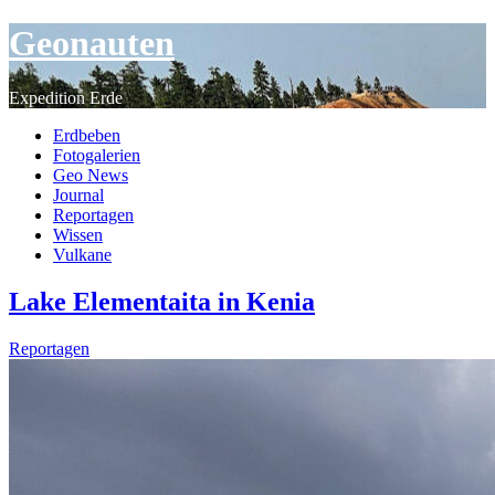
Geonauten
Expedition Erde
Erdbeben
Fotogalerien
Geo News
Journal
Reportagen
Wissen
Vulkane
Lake Elementaita in Kenia
Reportagen