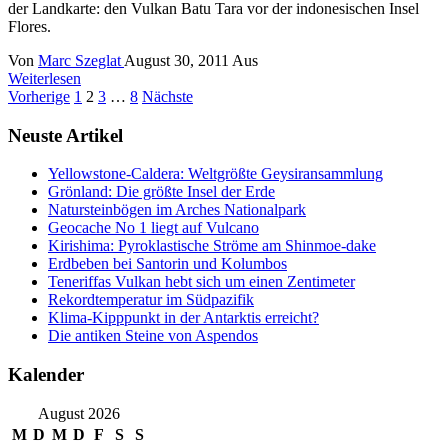
der Landkarte: den Vulkan Batu Tara vor der indonesischen Insel
Flores.
Von
Marc Szeglat
August 30, 2011
Aus
Weiterlesen
Seitennummerierung
Vorherige
1
2
3
…
8
Nächste
der
Neuste Artikel
Beiträge
Yellowstone-Caldera: Weltgrößte Geysiransammlung
Grönland: Die größte Insel der Erde
Natursteinbögen im Arches Nationalpark
Geocache No 1 liegt auf Vulcano
Kirishima: Pyroklastische Ströme am Shinmoe-dake
Erdbeben bei Santorin und Kolumbos
Teneriffas Vulkan hebt sich um einen Zentimeter
Rekordtemperatur im Südpazifik
Klima-Kipppunkt in der Antarktis erreicht?
Die antiken Steine von Aspendos
Kalender
August 2026
M
D
M
D
F
S
S