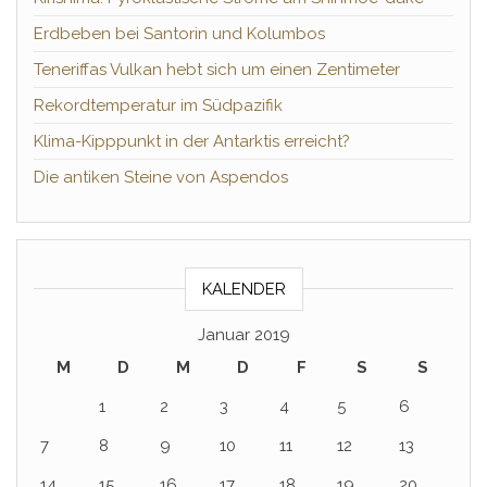
Erdbeben bei Santorin und Kolumbos
Teneriffas Vulkan hebt sich um einen Zentimeter
Rekordtemperatur im Südpazifik
Klima-Kipppunkt in der Antarktis erreicht?
Die antiken Steine von Aspendos
KALENDER
Januar 2019
M
D
M
D
F
S
S
1
2
3
4
5
6
7
8
9
10
11
12
13
14
15
16
17
18
19
20