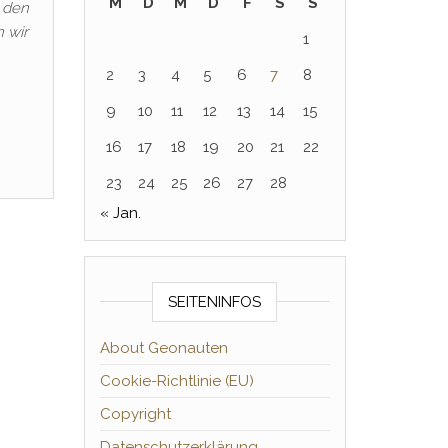
M
D
M
D
F
S
S
 den
 wir
1
2
3
4
5
6
7
8
9
10
11
12
13
14
15
16
17
18
19
20
21
22
23
24
25
26
27
28
« Jan.
SEITENINFOS
About Geonauten
Cookie-Richtlinie (EU)
Copyright
Datenschutzerklärung