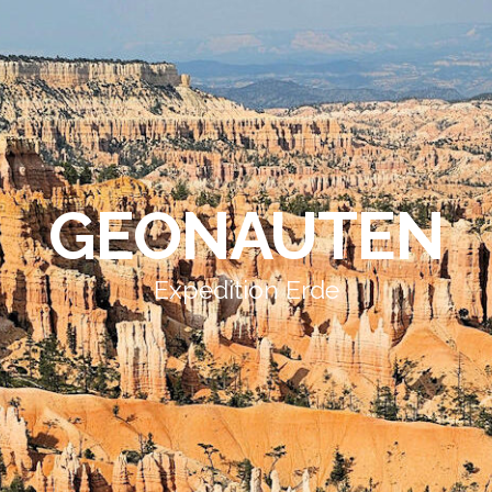
GEONAUTEN
Expedition Erde