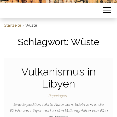
Startseite
»
Wüste
Schlagwort:
Wüste
Vulkanismus in
Libyen
Reportagen
Eine Expedition führte Autor Jens Edelmann in die
Wüste von Libyen und zu den Vulkangebiten von Wau