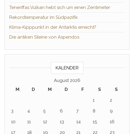
Teneriffas Vulkan hebt sich um einen Zentimeter
Rekordtemperatur im Südpazifik
Klima-Kipppunkt in der Antarktis erreicht?
Die antiken Steine von Aspendos
KALENDER
August 2026
M
D
M
D
F
S
S
1
2
3
4
5
6
7
8
9
10
11
12
13
14
15
16
17
18
19
20
21
22
23