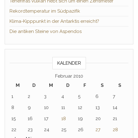
Teneriffas Vulkan hebt sich um einen Zentimeter
Rekordtemperatur im Südpazifik
Klima-Kipppunkt in der Antarktis erreicht?
Die antiken Steine von Aspendos
KALENDER
Februar 2010
M
D
M
D
F
S
S
1
2
3
4
5
6
7
8
9
10
11
12
13
14
15
16
17
18
19
20
21
22
23
24
25
26
27
28