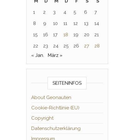
M
D
M
D
F
S
S
1
2
3
4
5
6
7
8
9
10
11
12
13
14
15
16
17
18
19
20
21
22
23
24
25
26
27
28
« Jan.
März »
SEITENINFOS
About Geonauten
Cookie-Richtlinie (EU)
Copyright
Datenschutzerklärung
Impressum