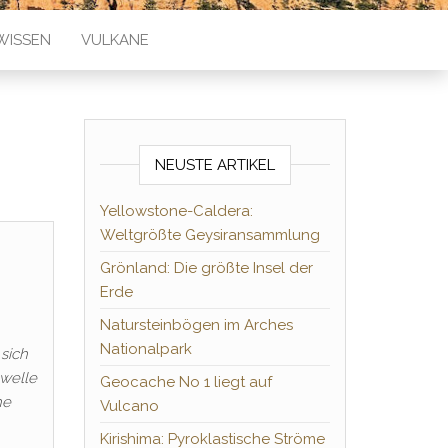
WISSEN
VULKANE
NEUSTE ARTIKEL
Yellowstone-Caldera:
Weltgrößte Geysiransammlung
Grönland: Die größte Insel der
Erde
Natursteinbögen im Arches
Nationalpark
 sich
twelle
Geocache No 1 liegt auf
he
Vulcano
Kirishima: Pyroklastische Ströme