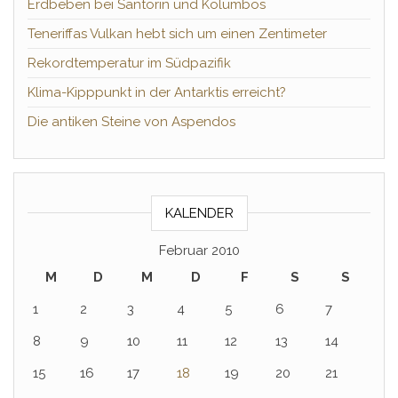
Erdbeben bei Santorin und Kolumbos
Teneriffas Vulkan hebt sich um einen Zentimeter
Rekordtemperatur im Südpazifik
Klima-Kipppunkt in der Antarktis erreicht?
Die antiken Steine von Aspendos
KALENDER
Februar 2010
M
D
M
D
F
S
S
1
2
3
4
5
6
7
8
9
10
11
12
13
14
15
16
17
18
19
20
21