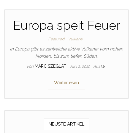
Europa speit Feuer
Featured
Vulkane
In Europa gibt es zahlreiche aktive Vulkane; vom hohen
Norden, bis zum tiefen Süden.
Von
MARC SZEGLAT
Juni 2, 2010
Aus
Weiterlesen
NEUSTE ARTIKEL