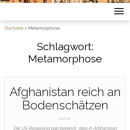
Startseite
»
Metamorphose
Schlagwort:
Metamorphose
Afghanistan reich an
Bodenschätzen
Journal
Die US-Regierung gab bekannt, dass in Afghanistan