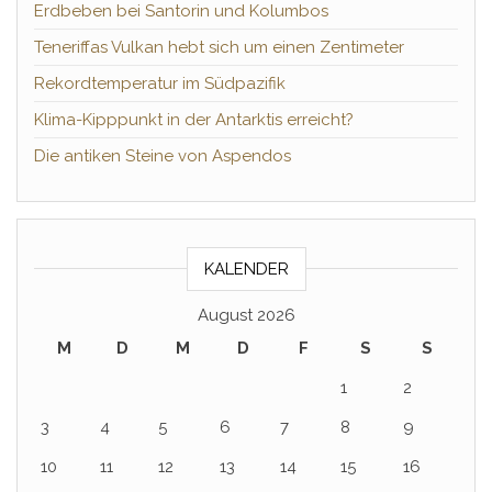
Erdbeben bei Santorin und Kolumbos
Teneriffas Vulkan hebt sich um einen Zentimeter
Rekordtemperatur im Südpazifik
Klima-Kipppunkt in der Antarktis erreicht?
Die antiken Steine von Aspendos
KALENDER
August 2026
M
D
M
D
F
S
S
1
2
3
4
5
6
7
8
9
10
11
12
13
14
15
16