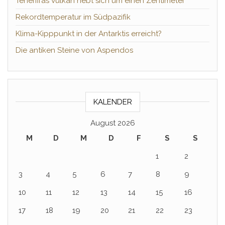
Teneriffas Vulkan hebt sich um einen Zentimeter
Rekordtemperatur im Südpazifik
Klima-Kipppunkt in der Antarktis erreicht?
Die antiken Steine von Aspendos
KALENDER
August 2026
M
D
M
D
F
S
S
1
2
3
4
5
6
7
8
9
10
11
12
13
14
15
16
17
18
19
20
21
22
23