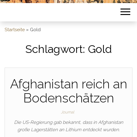
Startseite
»
Gold
Schlagwort:
Gold
Afghanistan reich an
Bodenschätzen
Journal
Die US-Regierung gab bekannt, dass in Afghanistan
große Lagerstätten an Lithium entdeckt wurden.