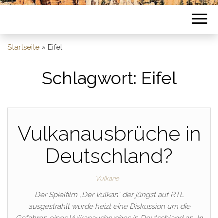
Startseite
»
Eifel
Schlagwort:
Eifel
Vulkanausbrüche in
Deutschland?
Vulkane
Der Spielfilm „Der Vulkan“ der jüngst auf RTL
ausgestrahlt wurde heizt eine Diskussion um die