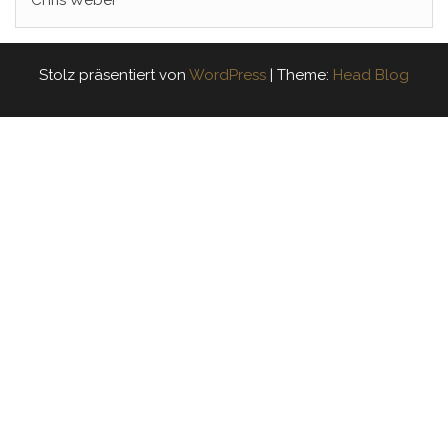
Chris Weber
Stolz präsentiert von
WordPress
|
Theme:
Head Blog