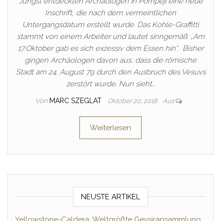
Jüngst entdeckten Archäologen in Pompeji eine neue
Inschrift, die nach dem vermeintlichen
Untergangsdatum erstellt wurde. Das Kohle-Graffitti
stammt von einem Arbeiter und lautet sinngemäß: „Am
17.Oktober gab es sich exzessiv dem Essen hin“. Bisher
gingen Archäologen davon aus, dass die römische
Stadt am 24. August 79 durch den Ausbruch des Vesuvs
zerstört wurde. Nun sieht…
Von
MARC SZEGLAT
Oktober 20, 2018
Aus
Weiterlesen
NEUSTE ARTIKEL
Yellowstone-Caldera: Weltgrößte Geysiransammlung