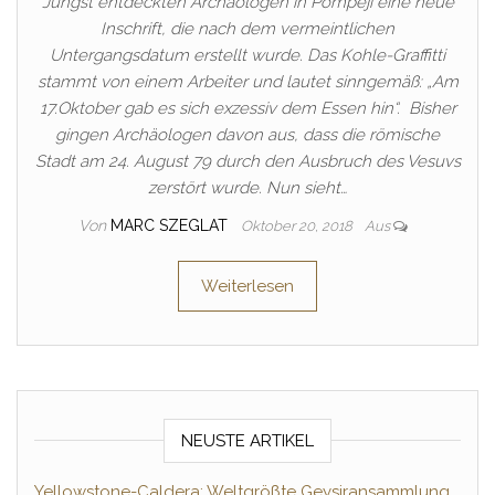
Jüngst entdeckten Archäologen in Pompeji eine neue
Inschrift, die nach dem vermeintlichen
Untergangsdatum erstellt wurde. Das Kohle-Graffitti
stammt von einem Arbeiter und lautet sinngemäß: „Am
17.Oktober gab es sich exzessiv dem Essen hin“. Bisher
gingen Archäologen davon aus, dass die römische
Stadt am 24. August 79 durch den Ausbruch des Vesuvs
zerstört wurde. Nun sieht…
Von
MARC SZEGLAT
Oktober 20, 2018
Aus
Weiterlesen
NEUSTE ARTIKEL
Yellowstone-Caldera: Weltgrößte Geysiransammlung