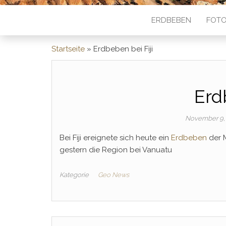
ERDBEBEN
FOTO
Startseite
»
Erdbeben bei Fiji
Erd
November 9,
Bei Fiji ereignete sich heute ein
Erdbeben
der M
gestern die Region bei Vanuatu
Kategorie
Geo News