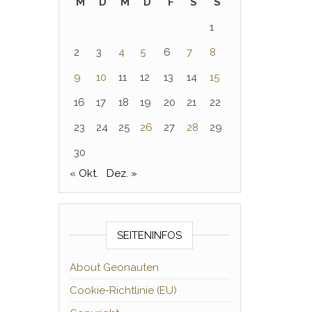
M
D
M
D
F
S
S
1
2
3
4
5
6
7
8
9
10
11
12
13
14
15
16
17
18
19
20
21
22
23
24
25
26
27
28
29
30
« Okt.
Dez. »
SEITENINFOS
About Geonauten
Cookie-Richtlinie (EU)