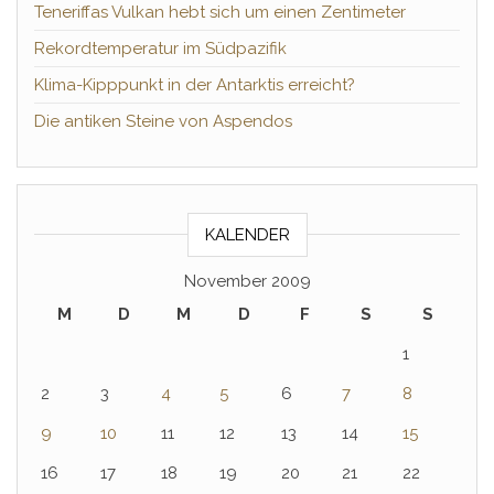
Teneriffas Vulkan hebt sich um einen Zentimeter
Rekordtemperatur im Südpazifik
Klima-Kipppunkt in der Antarktis erreicht?
Die antiken Steine von Aspendos
KALENDER
November 2009
M
D
M
D
F
S
S
1
2
3
4
5
6
7
8
9
10
11
12
13
14
15
16
17
18
19
20
21
22