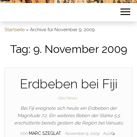
Startseite
»
Archive für November 9, 2009
Tag:
9. November 2009
Erdbeben bei Fiji
Geo News
Bei Fiji ereignete sich heute ein Erdbeben der
Magnitude 7.2. Ein weiteres Beben der Stärke 5.5
erschütterte bereits gestern die Region bei Vanuatu
Von
MARC SZEGLAT
November 9, 2009
Aus