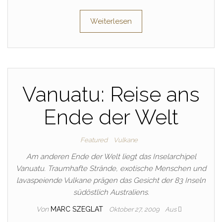
Weiterlesen
Vanuatu: Reise ans
Ende der Welt
Featured
Vulkane
Am anderen Ende der Welt liegt das Inselarchipel
Vanuatu. Traumhafte Strände, exotische Menschen und
lavaspeiende Vulkane prägen das Gesicht der 83 Inseln
südöstlich Australiens.
Von
MARC SZEGLAT
Oktober 27, 2009
Aus