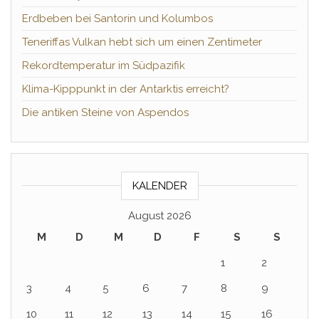
Erdbeben bei Santorin und Kolumbos
Teneriffas Vulkan hebt sich um einen Zentimeter
Rekordtemperatur im Südpazifik
Klima-Kipppunkt in der Antarktis erreicht?
Die antiken Steine von Aspendos
KALENDER
August 2026
M
D
M
D
F
S
S
1
2
3
4
5
6
7
8
9
10
11
12
13
14
15
16