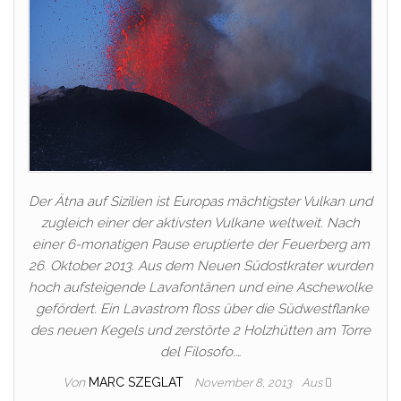
Der Ätna auf Sizilien ist Europas mächtigster Vulkan und
zugleich einer der aktivsten Vulkane weltweit. Nach
einer 6-monatigen Pause eruptierte der Feuerberg am
26. Oktober 2013. Aus dem Neuen Südostkrater wurden
hoch aufsteigende Lavafontänen und eine Aschewolke
gefördert. Ein Lavastrom floss über die Südwestflanke
des neuen Kegels und zerstörte 2 Holzhütten am Torre
del Filosofo.…
Von
MARC SZEGLAT
November 8, 2013
Aus