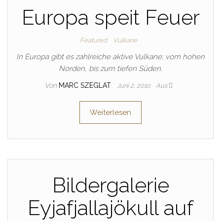
Europa speit Feuer
Featured
Vulkane
In Europa gibt es zahlreiche aktive Vulkane; vom hohen
Norden, bis zum tiefen Süden.
Von
MARC SZEGLAT
Juni 2, 2010
Aus
Weiterlesen
Bildergalerie
Eyjafjallajökull auf