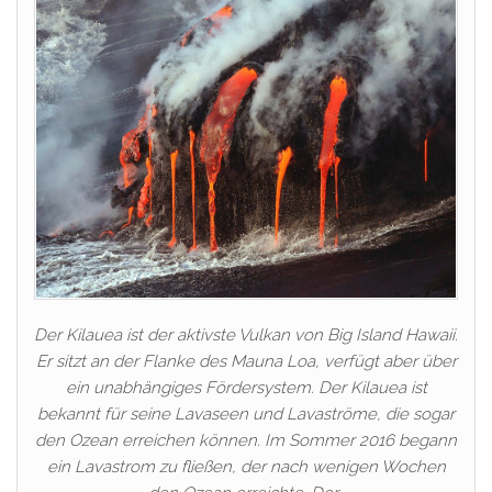
Der Kilauea ist der aktivste Vulkan von Big Island Hawaii.
Er sitzt an der Flanke des Mauna Loa, verfügt aber über
ein unabhängiges Fördersystem. Der Kilauea ist
bekannt für seine Lavaseen und Lavaströme, die sogar
den Ozean erreichen können. Im Sommer 2016 begann
ein Lavastrom zu fließen, der nach wenigen Wochen