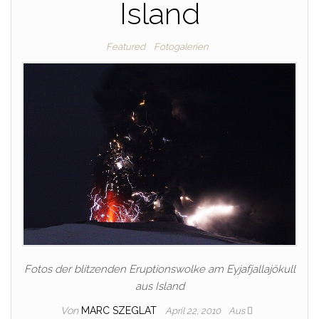
Island
Featured
Fotogalerien
Fotos der blitzenden Eruptionswolke am Eyjafjallajökull
aus Island
Von
MARC SZEGLAT
April 22, 2010
Aus