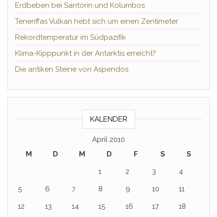
Erdbeben bei Santorin und Kolumbos
Teneriffas Vulkan hebt sich um einen Zentimeter
Rekordtemperatur im Südpazifik
Klima-Kipppunkt in der Antarktis erreicht?
Die antiken Steine von Aspendos
KALENDER
April 2010
M
D
M
D
F
S
S
1
2
3
4
5
6
7
8
9
10
11
12
13
14
15
16
17
18