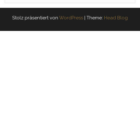
Stolz präsentiert von
WordPress
|
Theme:
Head Blog