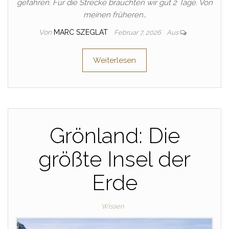
gefahren. Für die Strecke brauchten wir gut 2 Tage. Von
meinen früheren…
Von
MARC SZEGLAT
Februar 7, 2026
Aus
Weiterlesen
Grönland: Die
größte Insel der
Erde
Wissen