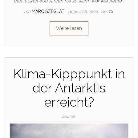
den letzten 600 Jahren nie so warm war wie heute.…
Von
MARC SZEGLAT
August 26, 2024
Aus
Weiterlesen
Klima-Kipppunkt in
der Antarktis
erreicht?
Journal