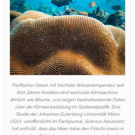
Pazifischer Ozean mit höchster Wassertemperatur seit
600 Jahren Korallen sind wertvolle Klimaarchive,
ähnlich wie Bäume, und zeigen beeindruckende Daten
über die Klimaentwicklung im Südwestpazifik. Eine
Studie der Johannes Gutenberg-Universität Mainz
(JGU), veröffentlicht im Fachjournal „Science Advances“,
hat enthüllt, dass das Meer nahe den Fidschi-Inseln in