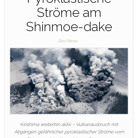
Ströme am
Shinmoe-dake
Geo News
Kirishima weiterhin aktiv – Vulkanausbruch mit
Abgängen gefährlicher pyroklastischer Ströme vom