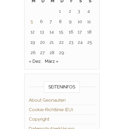
M
D
M
D
F
S
S
1
2
3
4
5
6
7
8
9
10
11
12
13
14
15
16
17
18
19
20
21
22
23
24
25
26
27
28
29
« Dez.
März »
SEITENINFOS
About Geonauten
Cookie-Richtlinie (EU)
Copyright
Datenschutzerklärung