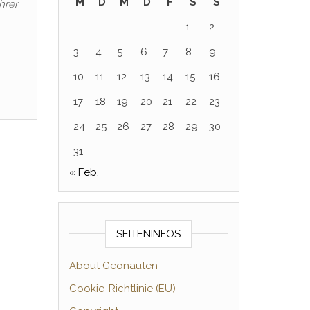
M
D
M
D
F
S
S
hrer
1
2
3
4
5
6
7
8
9
10
11
12
13
14
15
16
17
18
19
20
21
22
23
24
25
26
27
28
29
30
31
« Feb.
SEITENINFOS
About Geonauten
Cookie-Richtlinie (EU)