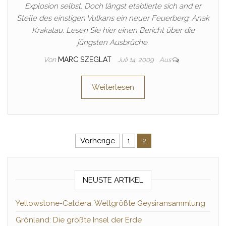
Explosion selbst. Doch längst etablierte sich and er
Stelle des einstigen Vulkans ein neuer Feuerberg: Anak
Krakatau. Lesen Sie hier einen Bericht über die
jüngsten Ausbrüche.
Von
MARC SZEGLAT
Juli 14, 2009
Aus
Weiterlesen
Seitennummerierung der Beitr
Vorherige
1
2
NEUSTE ARTIKEL
Yellowstone-Caldera: Weltgrößte Geysiransammlung
Grönland: Die größte Insel der Erde