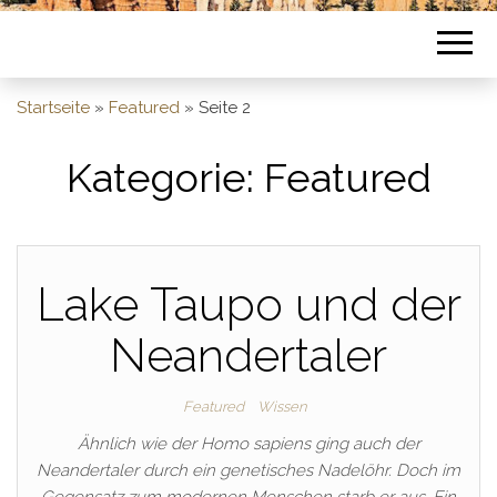
Startseite
»
Featured
»
Seite 2
Kategorie:
Featured
Lake Taupo und der
Neandertaler
Featured
Wissen
Ähnlich wie der Homo sapiens ging auch der
Neandertaler durch ein genetisches Nadelöhr. Doch im