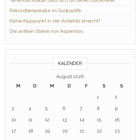
Teneriffas Vulkan hebt sich um einen Zentimeter
Rekordtemperatur im Südpazifik
Klima-Kipppunkt in der Antarktis erreicht?
Die antiken Steine von Aspendos
KALENDER
August 2026
M
D
M
D
F
S
S
1
2
3
4
5
6
7
8
9
10
11
12
13
14
15
16
17
18
19
20
21
22
23