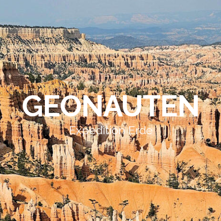
GEONAUTEN
Expedition Erde