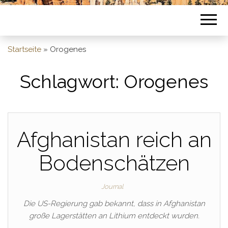
Startseite
»
Orogenes
Schlagwort:
Orogenes
Afghanistan reich an
Bodenschätzen
Journal
Die US-Regierung gab bekannt, dass in Afghanistan
große Lagerstätten an Lithium entdeckt wurden.