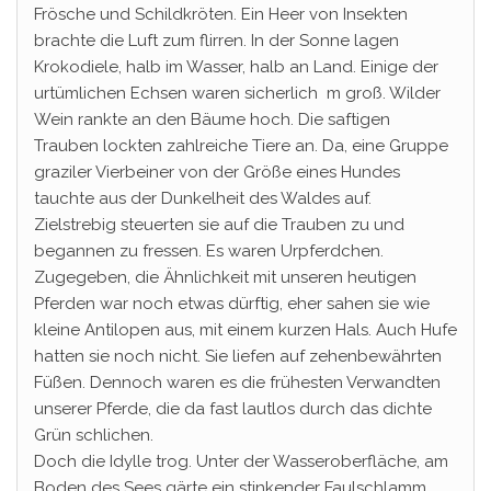
Frösche und Schildkröten. Ein Heer von Insekten
brachte die Luft zum flirren. In der Sonne lagen
Krokodiele, halb im Wasser, halb an Land. Einige der
urtümlichen Echsen waren sicherlich m groß. Wilder
Wein rankte an den Bäume hoch. Die saftigen
Trauben lockten zahlreiche Tiere an. Da, eine Gruppe
graziler Vierbeiner von der Größe eines Hundes
tauchte aus der Dunkelheit des Waldes auf.
Zielstrebig steuerten sie auf die Trauben zu und
begannen zu fressen. Es waren Urpferdchen.
Zugegeben, die Ähnlichkeit mit unseren heutigen
Pferden war noch etwas dürftig, eher sahen sie wie
kleine Antilopen aus, mit einem kurzen Hals. Auch Hufe
hatten sie noch nicht. Sie liefen auf zehenbewährten
Füßen. Dennoch waren es die frühesten Verwandten
unserer Pferde, die da fast lautlos durch das dichte
Grün schlichen.
Doch die Idylle trog. Unter der Wasseroberfläche, am
Boden des Sees gärte ein stinkender Faulschlamm